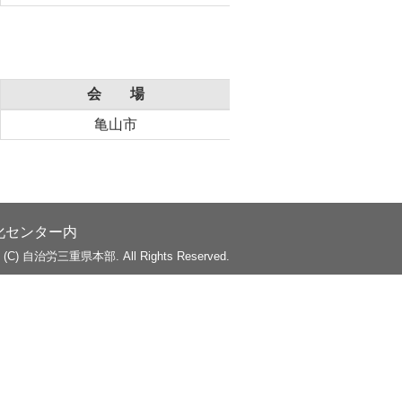
会 場
亀山市
化センター内
ht (C) 自治労三重県本部. All Rights Reserved.